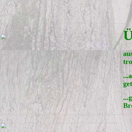
Ü
au
tr
..
ge
...
Br