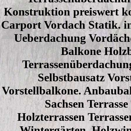
Konstruktion preiswert k
Carport Vordach Statik. i
Ueberdachung Vordäche
Balkone Holz
Terrassenüberdachun
Selbstbausatz Vor
Vorstellbalkone. Anbaub
Sachsen Terrasse 
Holzterrassen Terrass
Wintergärten Holzwin